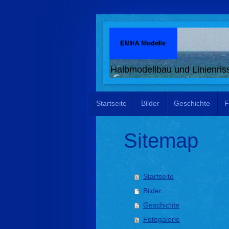
Halbmodellbau und Linienriss
Startseite
Bilder
Geschichte
F
Sitemap
Startseite
Bilder
Geschichte
Fotogalerie